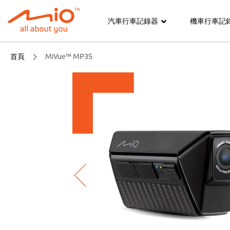
汽車行車記錄器
機車行車記
首頁
MiVue™ MP35
跳
到
結
尾
的
圖
片
庫