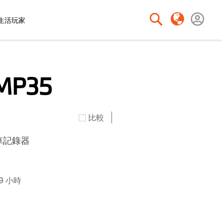
o生活玩家
搜
搜
尋
尋
MP35
比較
車記錄器
9 小時