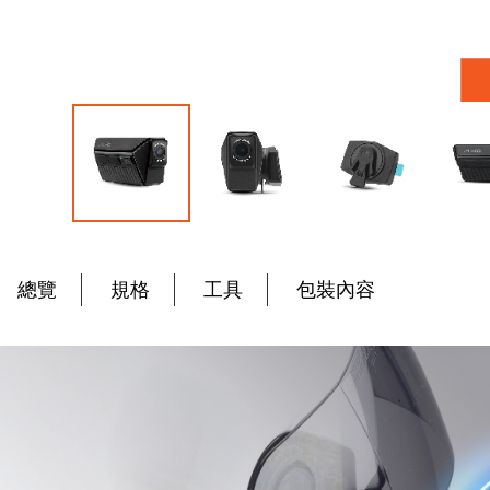
跳
轉
到
總覽
規格
工具
包裝內容
圖
像
庫
的
開
頭