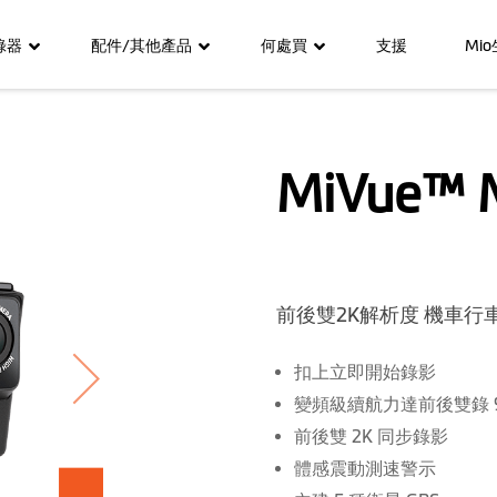
錄器
配件/其他產品
何處買
支援
Mi
MiVue™ 
前後雙2K解析度 機車行
扣上立即開始錄影
變頻級續航力達前後雙錄 
前後雙 2K 同步錄影
體感震動測速警示