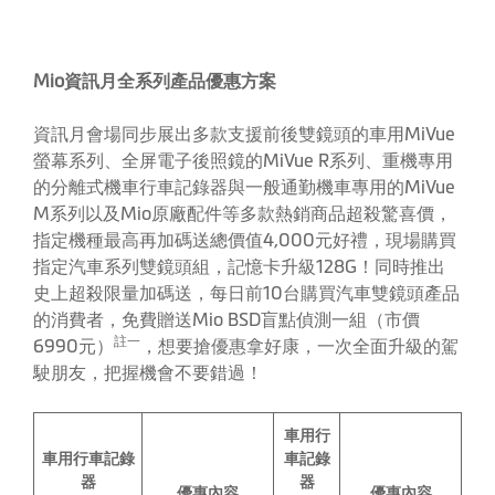
Mio
資訊月全系列產品優惠方案
資訊月會場同步展出多款支援前後雙鏡頭的車用MiVue
螢幕系列、全屏電子後照鏡的MiVue R系列、重機專用
的分離式機車行車記錄器與一般通勤機車專用的MiVue
M系列以及Mio原廠配件等多款熱銷商品超殺驚喜價，
指定機種最高再加碼送總價值4,000元好禮，現場購買
指定汽車系列雙鏡頭組，記憶卡升級128G！同時推出
史上超殺限量加碼送，每日前10台購買汽車雙鏡頭產品
的消費者，免費贈送Mio BSD盲點偵測一組（市價
註一
6990元）
，想要搶優惠拿好康，一次全面升級的駕
駛朋友，把握機會不要錯過！
車用行
車用行車記錄
車記錄
器
器
優惠內容
優惠內容