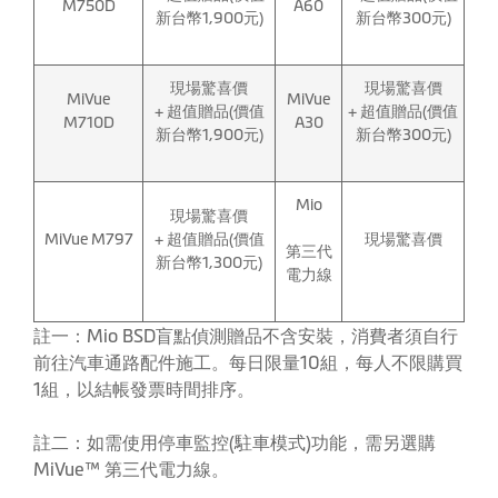
M750D
A60
新台幣1,900元)
新台幣300元)
現場驚喜價
現場驚喜價
MiVue
MiVue
+ 超值贈品(價值
+ 超值贈品(價值
M710D
A30
新台幣1,900元)
新台幣300元)
Mio
現場驚喜價
MiVue M797
+ 超值贈品(價值
現場驚喜價
第三代
新台幣1,300元)
電力線
註一：Mio BSD盲點偵測贈品不含安裝，消費者須自行
前往汽車通路配件施工。每日限量10組，每人不限購買
1組，以結帳發票時間排序。
註二：如需使用停車監控(駐車模式)功能，需另選購
MiVue™ 第三代電力線。