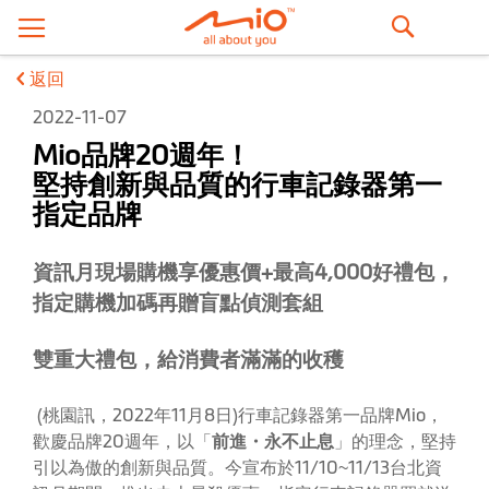
搜
返回
尋
2022-11-07
Mio品牌20週年！
堅持創新與品質的行車記錄器第一
指定品牌
資訊月現場購機享優惠價+最高4,000好禮包，
指定購機加碼再贈盲點偵測套組
雙重大禮包，給消費者滿滿的收穫
(桃園訊，2022年11月8日)行車記錄器第一品牌Mio，
歡慶品牌20週年，以「
前進・永不止息
」的理念，堅持
引以為傲的創新與品質。今宣布於11/10~11/13台北資