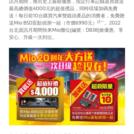
訊月期間，推出史上最殺優惠，指定行車記錄器買就送
最高總價值4000元的超值禮品，同時現場加碼免費
送！每日前10台購買汽車雙鏡頭產品的消費者，免費贈
註一
送Mio BSD盲點偵測一組（市價6990元）
。2022
台北資訊月期間快來Mio攤位(編號：D838)搶優惠、享
安心、升級一次到位。