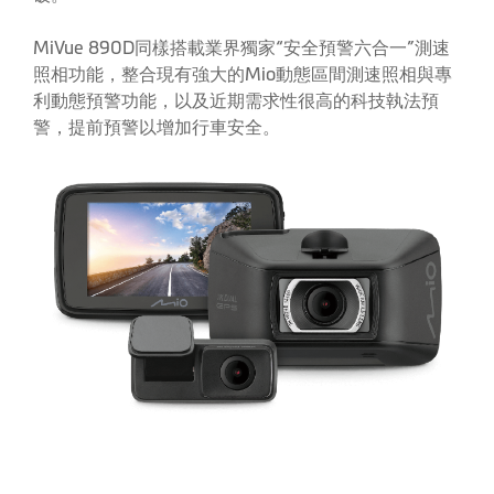
MiVue 890D同樣搭載業界獨家“安全預警六合一”測速
照相功能，整合現有強大的Mio動態區間測速照相與專
利動態預警功能，以及近期需求性很高的科技執法預
警，提前預警以增加行車安全。