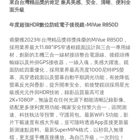
來自台灣精品獎的肯定 兼具美感、安全、清晰、便利全
面升級
年度超強HDR數位防眩電子後視鏡-MiVue R850D
甫榮獲2023年台灣精品獎得獎殊榮的MiVue R850D，
採用業界最大11.88”IPS窄邊框鏡面設計與三合一專用線
材，創新的主機三合一線材接頭整合電源線、後鏡頭傳
輸線以及外掛GPS接收器，一線入魂，美感大躍進。鏡
面防眩四重優化，採用業界最高亮度1000尼特IPS螢
幕、高穿透鏡面以及螢幕自動平順調光功能，有效降低
螢幕反光與疊影，提升開車安全。前後雙鏡頭採用星光
級感光元件與HDR技術，錄影品質最高可達
2K+1080P，無論是在任何光源下都能清晰記錄影像。
搭配更多便利實用功能-獨家安全預警六合一，區間測
速、科技執法等預警，守護荷包。最新WiFi 5功能，影
片下載速度有感大升級，並可隨時透過App直接更新最
新測速點資料。最新SuperMP4格式，以秒寫入無壞
檔，更支援手機直接播放。為自己升級，一次到位！