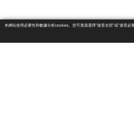
本網站使用必要性和數據分析cookies。您可透過選擇"接受全部"或"接受必要性
認識Mio
Mio最新消息
品牌故事
Mio最新消息
里程碑
得獎與評鑑
聯繋我們
電子報