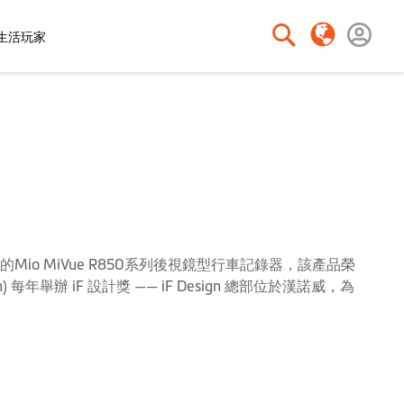
o生活玩家
搜
搜
尋
尋
的Mio MiVue R850系列後視鏡型行車記錄器，該產品榮
 每年舉辦 iF 設計獎 —— iF Design 總部位於漢諾威，為