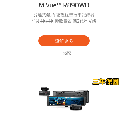
MiVue™ R890WD
分離式鏡頭 後視鏡型行車記錄器
前後4K+4K 極致畫質 新2代星光級
瞭解更多
比較