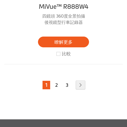
MiVue™ R888W4
四鏡頭 360度全景拍攝
後視鏡型行車記錄器
瞭解更多
比較
頁
您
頁
頁
頁
下
1
2
3
面
當
面
面
面
一
個
前
正
在
閱
讀