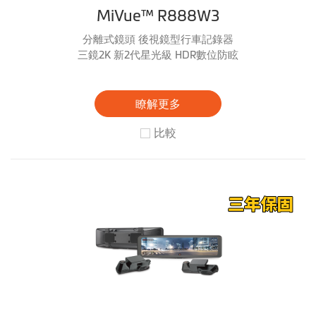
MiVue™ R888W3
分離式鏡頭 後視鏡型行車記錄器
三鏡2K 新2代星光級 HDR數位防眩
瞭解更多
比較