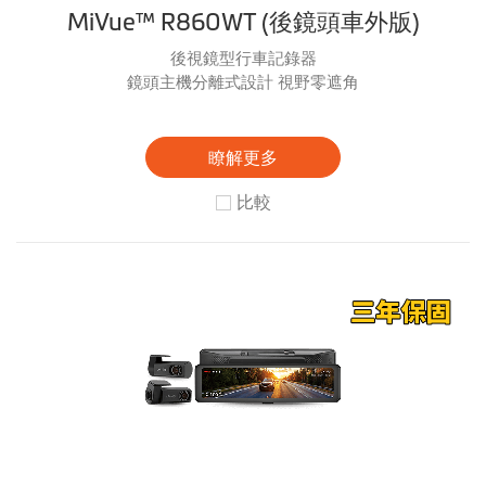
MiVue™ R860WT (後鏡頭車外版)
後視鏡型行車記錄器
鏡頭主機分離式設計 視野零遮角
瞭解更多
比較