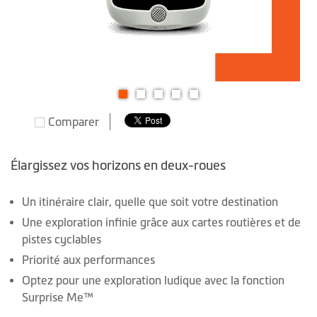
Skip
Comparer
to
the
beginning
Élargissez vos horizons en deux-roues
of
the
Un itinéraire clair, quelle que soit votre destination
images
Une exploration infinie grâce aux cartes routières et de
gallery
pistes cyclables
Priorité aux performances
Optez pour une exploration ludique avec la fonction
Surprise Me™