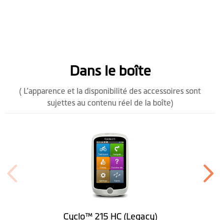
Logiciel
Tableau de bord
personnalisable
Dans le boîte
Historique détaillé
( L’apparence et la disponibilité des accessoires sont
sujettes au contenu réel de la boîte)
Liste points
d’intérêts
Surprise Me™ en
boucle
Importer tracé
Upload vers Strava
Cyclo™ 215 HC (Legacy)