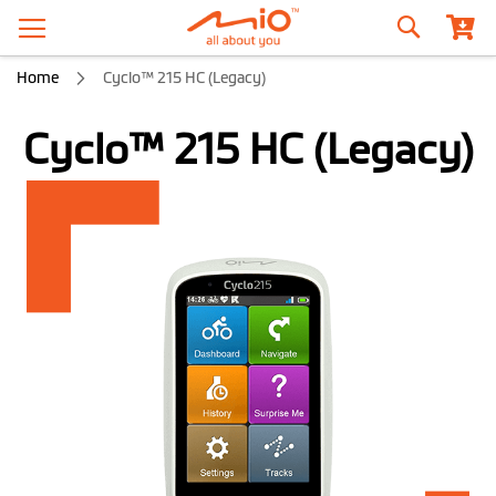
Recherche
Home
Cyclo™ 215 HC (Legacy)
Cyclo™ 215 HC (Legacy)
Skip
to
the
end
of
the
images
gallery