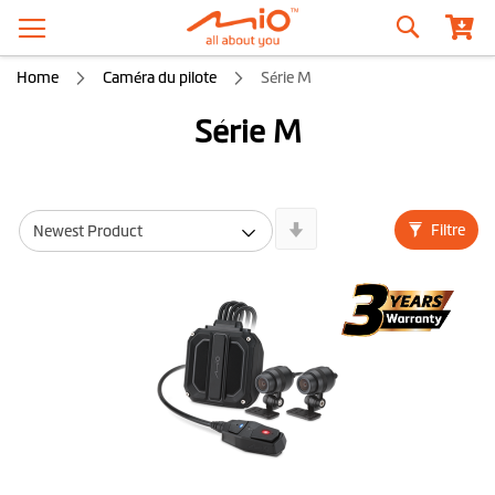
Recherche
Home
Caméra du pilote
Série M
Série M
Newest
Filtre
First