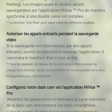
Parking). Les images avant et arrière seront
sauvegardées sur l'application MiVue ™ Pro de manière
synchrone si une double came est installée.
** La fonction "Live View" peut varier selon les différents modèles.
Autoriser les appels entrants pendant la sauvegarde
vidéo
Si la sauvegarde est interrompue par des appels
entrants, ouvrez simplement à nouveau l'application. Il
reprendra le transfert d'où il s'est arrêté.
** Tous les appareils de tableau de bord de voiture Mio prennent en
charge cette fonction, tandis que le M760D est le seul produit de la série
M disponible avec cette fonction.
Configurez votre dash cam via l'application MiVue ™
Pro
Modifiez les paramètres et formatez la carte mémoire
de la dash cam directement via votre smartphone.
** Tous les appareils de tableau de bord de voiture Mio prennent en