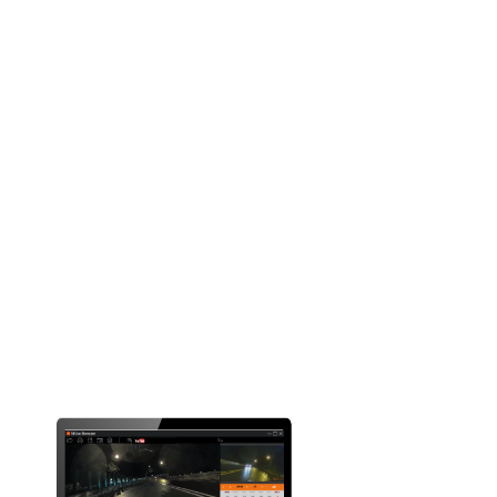
Mémoire
(Carte micro SD Class 10
jusqu’à 128 Go recommandée)
Hauteur (mm)
94.5
Largeur (mm)
40.2
Profondeur (mm)
30.5
Poids (g)
66
Micro
Haut-parleur
SuperCap intégré