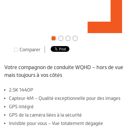
Skip
Comparer
to
the
beginning
Votre compagnon de conduite WQHD – hors de vue
of
mais toujours à vos côtés
the
images
2.5K 1440P
gallery
Capteur 4M – Qualité exceptionnelle pour des images
GPS intégré
GPS de la caméra liées à la sécurité
Invisible pour vous – Vue totalement dégagée