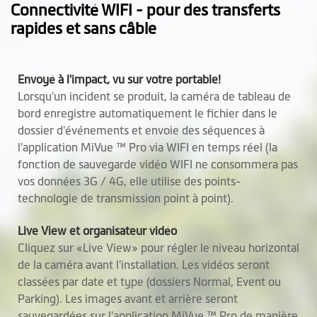
Connectivité WIFI - pour des transferts
Caméra (y compris les câbles):
rapides et sans câble
43g
Boîte de contrôle (y compris les
câbles): 88.5g
Envoyé à l'impact, vu sur votre portable!
Lorsqu'un incident se produit, la caméra de tableau de
Micro
bord enregistre automatiquement le fichier dans le
Haut-parleur
dossier d'événements et envoie des séquences à
l'application MiVue ™ Pro via WIFI en temps réel (la
Caméra arrière
fonction de sauvegarde vidéo WIFI ne consommera pas
vos données 3G / 4G, elle utilise des points-
Étanche à l'eau
technologie de transmission point à point).
SuperCap intégré
Live View et organisateur vidéo
Cliquez sur «Live View» pour régler le niveau horizontal
de la caméra avant l'installation. Les vidéos seront
Logiciel
classées par date et type (dossiers Normal, Event ou
Parking). Les images avant et arrière seront
Sauvegarde vidéo
sauvegardées sur l'application MiVue ™ Pro de manière