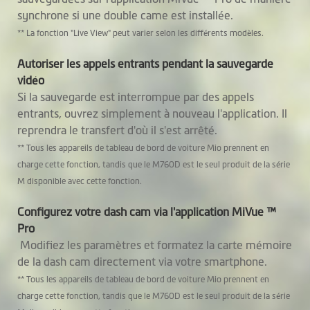
synchrone si une double came est installée.
Suivi GPS
** La fonction "Live View" peut varier selon les différents modèles.
Alerte radar
Autoriser les appels entrants pendant la sauvegarde
moyenne
vidéo
Si la sauvegarde est interrompue par des appels
Rappel régulateur
entrants, ouvrez simplement à nouveau l'application. Il
de vitesse
reprendra le transfert d'où il s'est arrêté.
** Tous les appareils de tableau de bord de voiture Mio prennent en
Mode Parking
charge cette fonction, tandis que le M760D est le seul produit de la série
M disponible avec cette fonction.
Enregistrement
d’événement
Configurez votre dash cam via l'application MiVue ™
Pro
Application pour
MiVue™ Pro
Modifiez les paramètres et formatez la carte mémoire
smartphone
de la dash cam directement via votre smartphone.
** Tous les appareils de tableau de bord de voiture Mio prennent en
Mise à jour OTA
charge cette fonction, tandis que le M760D est le seul produit de la série