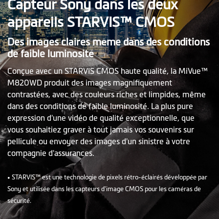
Capteur Sony dans les deux
appareils STARVIS™ CMOS
Des images claires même dans des conditions
de faible luminosité
Conçue avec un STARVIS CMOS haute qualité, la MiVue™
M820WD produit des images magnifiquement
contrastées, avec des couleurs riches et limpides, même
dans des conditions de faible luminosité. La plus pure
expression d'une vidéo de qualité exceptionnelle, que
vous souhaitiez graver à tout jamais vos souvenirs sur
pellicule ou envoyer des images d'un sinistre à votre
compagnie d'assurances.
• STARVIS™ est une technologie de pixels rétro-éclairés développée par
Sony et utilisée dans les capteurs d'image CMOS pour les caméras de
sécurité.