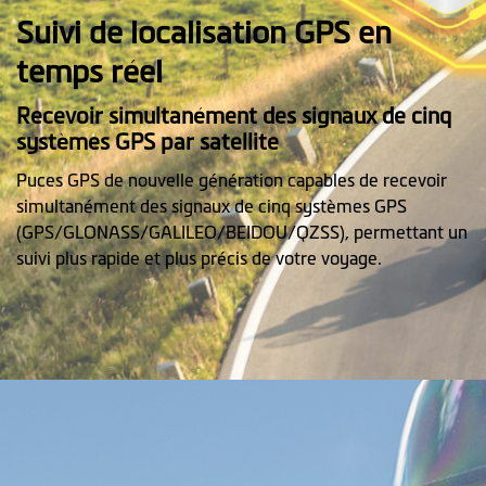
Suivi de localisation GPS en
temps réel
Recevoir simultanément des signaux de cinq
systèmes GPS par satellite
Puces GPS de nouvelle génération capables de recevoir
simultanément des signaux de cinq systèmes GPS
(GPS/GLONASS/GALILEO/BEIDOU/QZSS), permettant un
suivi plus rapide et plus précis de votre voyage.