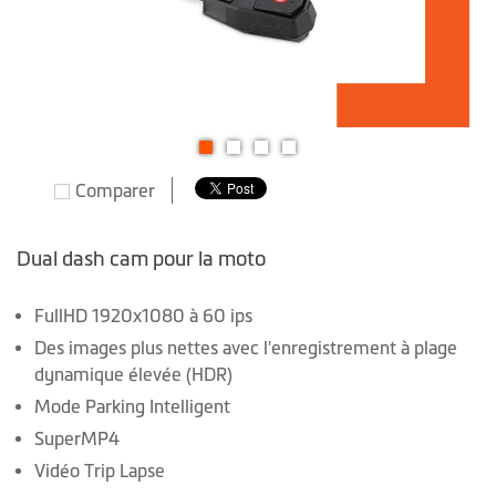
Skip
Comparer
to
the
beginning
Dual dash cam pour la moto
of
the
FullHD 1920x1080 à 60 ips
images
Des images plus nettes avec l'enregistrement à plage
gallery
dynamique élevée (HDR)
Mode Parking Intelligent
SuperMP4
Vidéo Trip Lapse