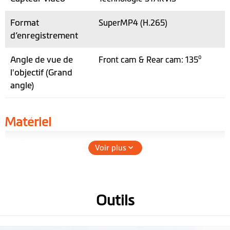
Format
SuperMP4 (H.265)
d’enregistrement
Angle de vue de
Front cam & Rear cam: 135⁰
l'objectif (Grand
angle)
Matériel
WIFI
Voir plus
GPS
Accéléromètre 3
Outils
axes
Mémoire
(Recommend U1, C10 or