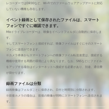
レコーダーではDR30など、Wi-Fiでのファームウェアアップデートに対応
していない機種も存在します。
イベント録画として保存されたファイルは、スマート
フォンですぐに確認できます。
Mioドライブレコーダーは、映像をイベントフォルダに自動的に保存しま
す。
そしてスマートフォンと接続すれば、映像ファイルはすぐにそのスマート
フォンに送信ができます。
※カメラ本体からスマートフォンへの映像ファイル転送速度は、接続する
機種や使用する周囲の環境により異なります。なお、SNSなどにファイル
をアップする場合はインターネットへ接続する必要があり、別途、通信費
が掛かります。
録画ファイルは分類
録画映像はフォルダごとに保存され、日付と時間別に分類されます。
※前後カメラの場合は、前後の映像が同時にスマートフォンへ送信されま
す。