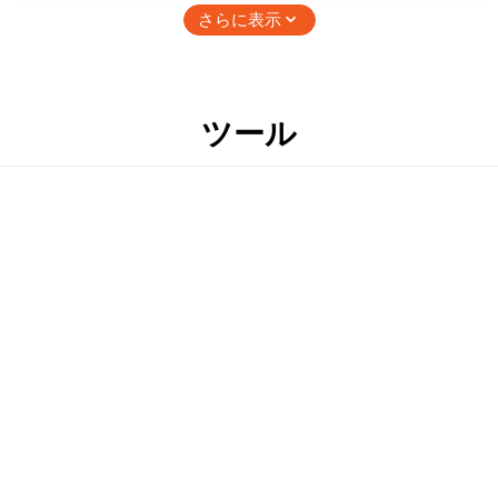
さらに表示
GPS
G-sensor
ツール
記録メディア
microSDHC16GB-
microSDXC128GB以下
※Class10以上推奨。
→ ご購入・ご使用前の注意事項
説明
動作温度範囲
-10⁰ to 60⁰ C
電源電圧
DC 12V
高さ (mm)
本体ユニット: 60mm
カメラ: 40mm
GPS多機能コントローラー:
57mm