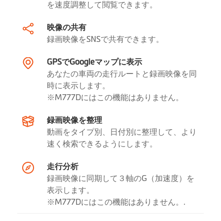
リアカメラをサポ
を速度調整して閲覧できます。
ート
映像の共有
防水性能
IP67
録画映像をSNSで共有できます。
スーパーキャパシ
GPSでGoogleマップに表示
ター
あなたの車両の走行ルートと録画映像を同
時に表示します。
※M777Dにはこの機能はありません。
ソフトウェア
録画映像を整理
ビデオのバックア
MiVue Proアプリを使って手動で
動画をタイプ別、日付別に整理して、より
ップ
スマートフォンへバックアップ
速く検索できるようにします。
可能。
走行分析
GPS追跡
録画映像に同期して３軸のG（加速度）を
表示します。
イベント録画
※M777Dにはこの機能はありません。.