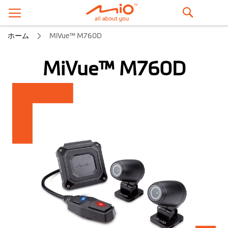
検
ホーム
MiVue™ M760D
索
MiVue™ M760D
イ
メ
ー
ジ
ギ
ャ
ラ
リ
ー
の
最
後