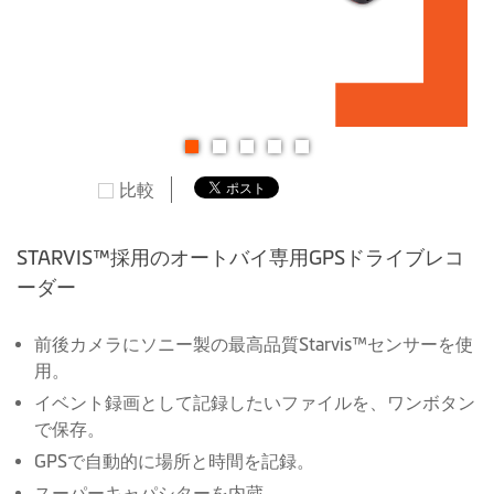
に
移
動
す
る
イ
比較
メ
ー
ジ
STARVIS™採用のオートバイ専用GPSドライブレコ
ギ
ーダー
ャ
ラ
前後カメラにソニー製の最高品質Starvis™センサーを使
リ
用。
ー
イベント録画として記録したいファイルを、ワンボタン
の
で保存。
最
GPSで自動的に場所と時間を記録。
初
に
スーパーキャパシターを内蔵。