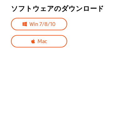
スマホアプリ
MiVue™ Pro App
ソフトウェアのダウンロード
コンピューターソ
MiVue™ Manager
フトウェア
Win 7/8/10
ファームウェアア
MiVue Proアプリを使用してドラ
Mac
ップデート
イブレコーダーのファームウェ
アをアップデートできます。
※アップデート中は電源を切ら
ないでください。