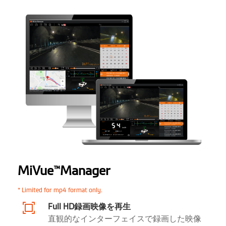
フロントレンズ延長ケーブル:
3m
リアレンズ延長ケーブル: 1.5m
幅 (mm)
本体ユニット 60mm
カメラ: Ø30mm
GPS多機能コントローラー:
26mm
奥行 (mm)
本体ユニット: 22mm
GPS多機能コントローラー:
16.5mm
重さ (グラム)
本体ユニット: 80g
MiVue
Manager
™
カメラ: 52g
GPS多機能コントローラー: 100g
* Limited for mp4 format only.
マイク
Full HD録画映像を再生
直観的なインターフェイスで録画した映像