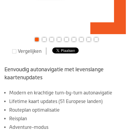
Ga
Vergelijken
naar
het
begin
Eenvoudig autonavigatie met levenslange
van
kaartenupdates
de
afbeeldingen-
Modern en krachtige turn-by-turn autonavigatie
gallerij
Lifetime kaart updates (51 Europese landen)
Routeplan optimalisatie
Reisplan
Adventure-modus