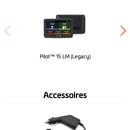
Diepte (mm)
15.3
Gewicht (gr)
168
Kleuren
beeldscherm
Pilot™ 15 LM (Legacy)
Software
Lifetime Kaart
(* Map updates included for
Updates
the lifetime of your Mio device.)
Accessoires
Lifetime Flitspalen
3 months trail safety camera
Camera Updates
Snelheidslimiet
aanduiding