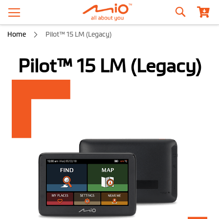
Zoeken
Home
Pilot™ 15 LM (Legacy)
Pilot™ 15 LM (Legacy)
Ga
naar
het
einde
van
de
afbeeldingen-
gallerij