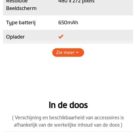
Resolutie
480 x 272 pixels
Beeldscherm
Type batterij
650mAh
Oplader
TMC
No
Zie meer
Geheugen / RAM
128 MB
micro SD-
kaartsleuf
Spreker
In de doos
Hoogte (mm)
86.1
( Verschijning en beschikbaarheid van accessoires is
afhankelijk van de werkelijke inhoud van de doos )
Breedte (mm)
132.5