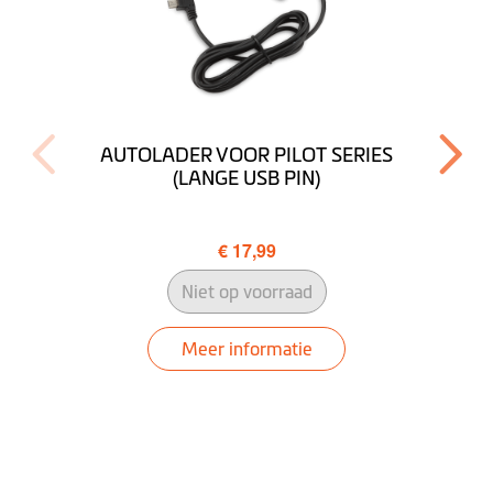
Voorgelezen
straatnamen (TTS)
Rijbaanbegeleiding
AUTOLADER VOOR PILOT SERIES
Omgeving
(LANGE USB PIN)
Tunnelbegeleiding
€ 17,99
PND-
Windows CE 6.0
besturingssysteem
Niet op voorraad
Navigation
Meer informatie
Software and Map
Desktop
Downloaden MioMore