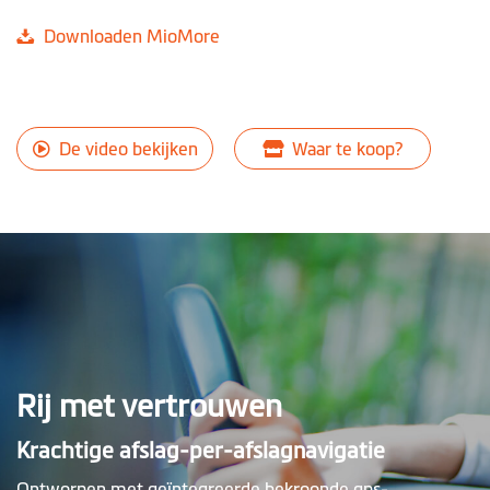
Downloaden MioMore
De video bekijken
Waar te koop?
Rij met vertrouwen
Krachtige afslag-per-afslagnavigatie
Ontworpen met geïntegreerde bekroonde gps-