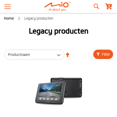
Zoeken
Home
Legacy producten
Legacy producten
Van
Filter
hoog
naar
laag
sorteren