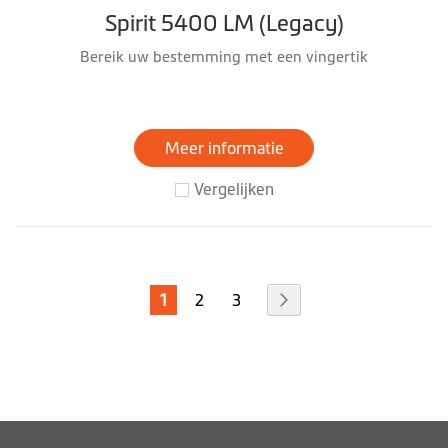
Spirit 5400 LM (Legacy)
Bereik uw bestemming met een vingertik
Meer informatie
Vergelijken
Pagina
U
Pagina
Pagina
Pagina
Volgende
1
2
3
lees
momenteel
pagina