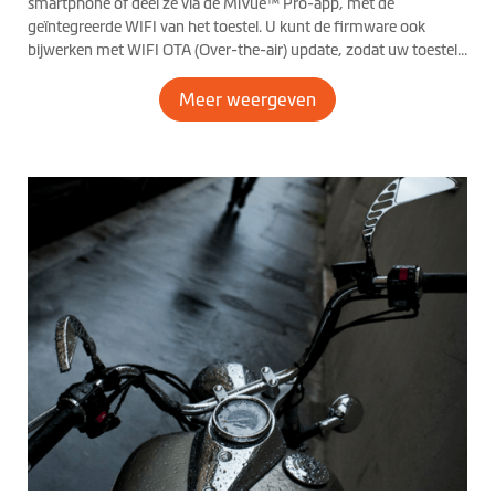
smartphone of deel ze via de MiVue™ Pro-app, met de
geïntegreerde WIFI van het toestel. U kunt de firmware ook
bijwerken met WIFI OTA (Over-the-air) update, zodat uw toestel
altijd up-to-date is.
Meer weergeven