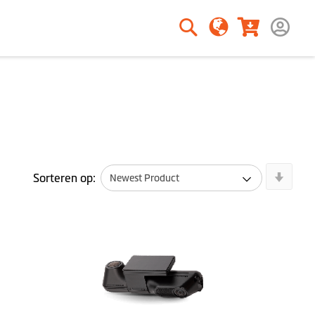
Zoeken
Zoeken
Newe
Sorteren op:
First