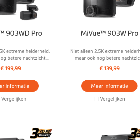
™ 903WD Pro
MiVue™ 903W Pro
.5K extreme helderheid,
Niet alleen 2.5K extreme helderh
og betere nachtzicht
maar ook nog betere nachtzic
kwaliteit!
kwaliteit!
€ 199,99
€ 139,99
r informatie
Meer informatie
Vergelijken
Vergelijken