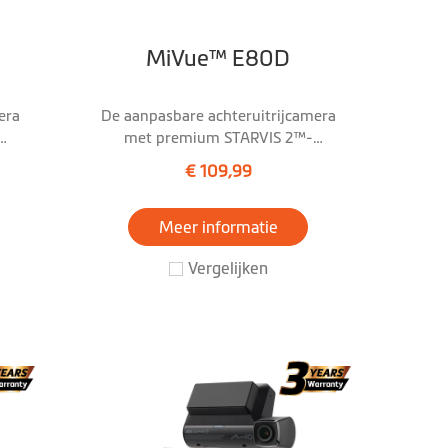
MiVue™ E80D
era
De aanpasbare achteruitrijcamera
met premium STARVIS 2™-
/HDR
technologie en 2.5K/HDR
€ 109,99
Meer informatie
Vergelijken