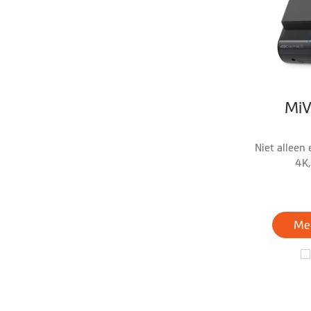
Mi
Niet alleen
4K
flitspa
Mee