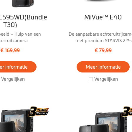
C595WD(Bundle
MiVue™ E40
T30)
beeld – Hulp van een
De aanpasbare achteruitrijcam
terruitcamera
met premium STARVIS 2™-
technologie en Full HD 1080P
€ 169,99
€ 79,99
r informatie
Meer informatie
Vergelijken
Vergelijken