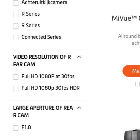
Achteruitkijkcamera
R Series
MiVue™ 
9 Series
Allround 
Connected Series
ach
VIDEO RESOLUTION OF R
EAR CAM
Mee
Full HD 1080P at 30fps
Not selected: Full HD 1080P at 30fps
Full HD 1080p 30fps HDR
Not selected: Full HD 1080p 30fps HDR
LARGE APERTURE OF REA
R CAM
F1.8
Not selected: F1.8