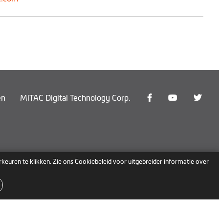
en
MiTAC Digital Technology Corp.
rkeuren te klikken. Zie ons Cookiebeleid voor uitgebreider informatie over
België