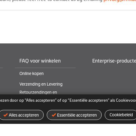
FAQ voor winkelen
Enterprise-product
Online kopen
Verzending en Levering
Retourzendingen en
terugbetalingen
iezen door op “Alles accepteren” of op “Essentiële accepteren” als Cookievoo
Cookiebeleid
Alles accepteren
Essentiële accepteren
Cookie-beleid