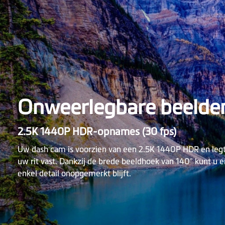
Onweerlegbare beelde
2.5K 1440P HDR-opnames (30 fps)
Uw dash cam is voorzien van een 2.5K 1440P HDR en legt a
uw rit vast. Dankzij de brede beeldhoek van 140° kunt u e
enkel detail onopgemerkt blijft.