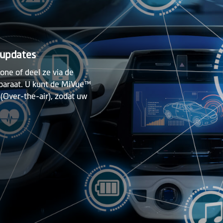
-updates
ne of deel ze via de
paraat. U kunt de MiVue™
Over-the-air), zodat uw