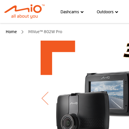
Dashcams
Outdoors
Home
MiVue™ 802W Pro
Ga
naar
het
einde
van
de
afbeeldingen-
gallerij