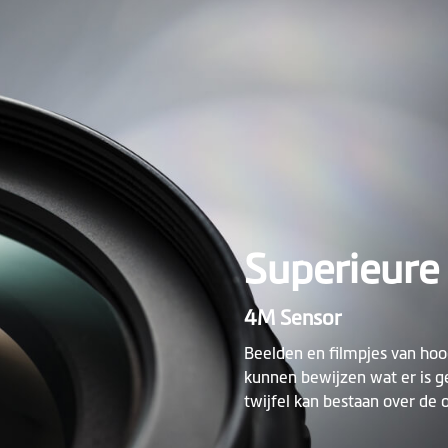
Superieure 
4M Sensor
Beelden en filmpjes van hoo
kunnen bewijzen wat er is 
twijfel kan bestaan over d