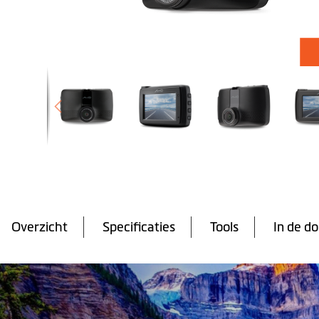
Ga
naar
het
begin
van
Overzicht
Specificaties
Tools
In de d
de
afbeeldingen-
gallerij