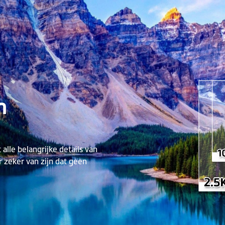
n
lle belangrijke details van
r zeker van zijn dat geen