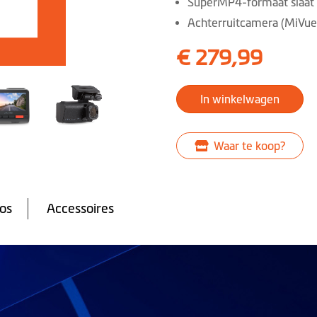
SuperMP4-formaat slaat 
Achterruitcamera (MiVu
€ 279,99
In winkelwagen
Waar te koop?
oos
Accessoires