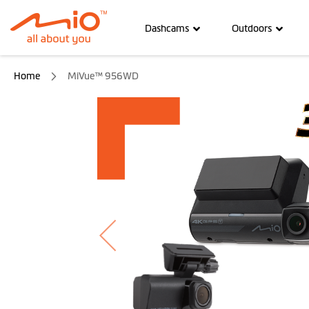
Dashcams
Outdoors
Home
MiVue™ 956WD
Ga
naar
het
einde
van
de
afbeeldingen-
gallerij