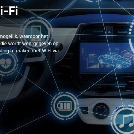
i-Fi
mogelijk, waardoor het
e die wordt weergegeven op
ding te maken met WIFI via