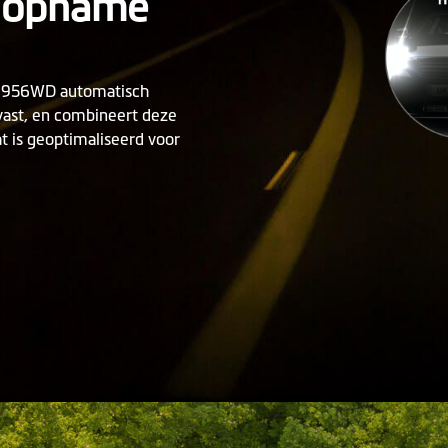
-opname
™ 956WD automatisch
vast, en combineert deze
t is geoptimaliseerd voor