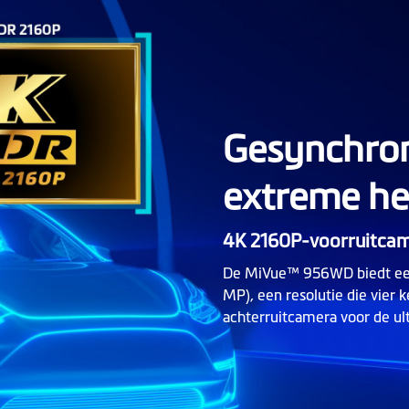
Gesynchron
extreme he
4K 2160P-voorruitcam
De MiVue™ 956WD biedt een 
MP), een resolutie die vier 
achterruitcamera voor de u