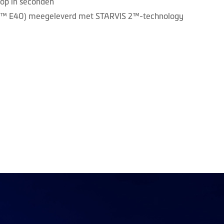
op in seconden
e™ E40) meegeleverd met STARVIS 2™-technology