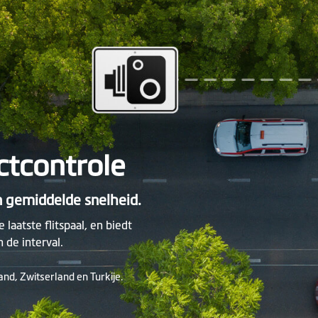
ctcontrole
n gemiddelde snelheid.
aatste flitspaal, en biedt
 de interval.
land, Zwitserland en Turkije.