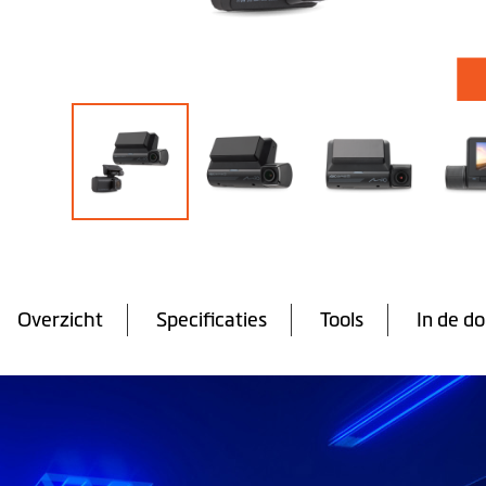
Ga
naar
het
begin
Overzicht
Specificaties
Tools
In de d
van
de
afbeeldingen-
gallerij