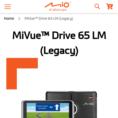
Zoeken
Home
MiVue™ Drive 65 LM (Legacy)
MiVue™ Drive 65 LM
(Legacy)
Ga
naar
het
einde
van
de
afbeeldingen-
gallerij