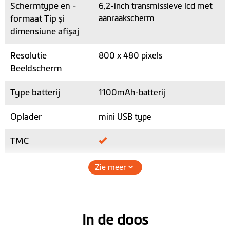
Schermtype en -
6,2-inch transmissieve lcd met
formaat Tip și
aanraakscherm
dimensiune afișaj
Resolutie
800 x 480 pixels
Beeldscherm
Type batterij
1100mAh-batterij
Oplader
mini USB type
TMC
Geheugen / RAM
128MB
Zie meer
micro SD-
2x - voor dash cam en
kaartsleuf
autonavigatie
In de doos
Max. SD-
64GB