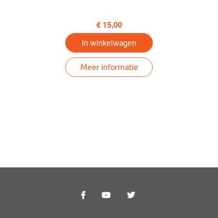
Voorgelezen
straatnamen (TTS)
€ 15,00
In winkelwagen
Rijbaanbegeleiding
IQ Routes™
Meer informatie
3D Junction Views
LearnMe Pro™
Trip Planner
Omgeving
Mijn auto zoeken
Tunnelbegeleiding