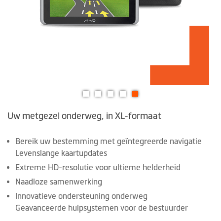
Ga
Uw metgezel onderweg, in XL-formaat
naar
het
begin
Bereik uw bestemming met geïntegreerde navigatie
van
Levenslange kaartupdates
de
Extreme HD-resolutie voor ultieme helderheid
afbeeldingen-
Naadloze samenwerking
gallerij
Innovatieve ondersteuning onderweg
Geavanceerde hulpsystemen voor de bestuurder