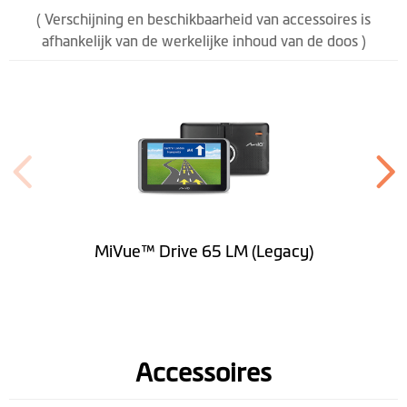
kaartopslag
( Verschijning en beschikbaarheid van accessoires is
afhankelijk van de werkelijke inhoud van de doos )
Spreker
Hoogte (mm)
101.5
Breedte (mm)
173.1
Diepte (mm)
18.7(zonder camera)
Gewicht (gr)
295
MiVue™ Drive 65 LM (Legacy)
Handsfree d.m.v.
Bluetooth
Ingebouwde dash
cam
Accessoires
Beeldsensor
AR0330(3M)