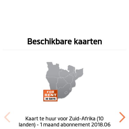
Ability to Disable
Video Speed
In videobestand
Beschikbare kaarten
geïntegreerde gps
Software
Lifetime Kaart
Updates
Lifetime Flitspalen
Camera Updates
Snelheidslimiet
Kaart te huur voor Zuid-Afrika (10
aanduiding
landen) - 1 maand abonnement 2018.06