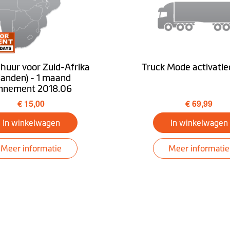
 huur voor Zuid-Afrika
Truck Mode activati
 landen) - 1 maand
nnement 2018.06
€ 15,00
€ 69,99
(lifetime)
In winkelwagen
In winkelwagen
Windows CE 6.0
Meer informatie
Meer informatie
MiVue Manager
Downloaden MioMore