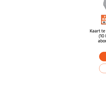
Omgeving
Mijn auto zoeken
Tunnelbegeleiding
Kaart te
(10
Bluetooth® Handsfree telefoneren
abo
Vrachtwagenmodus
PND-besturingssysteem
Desktop