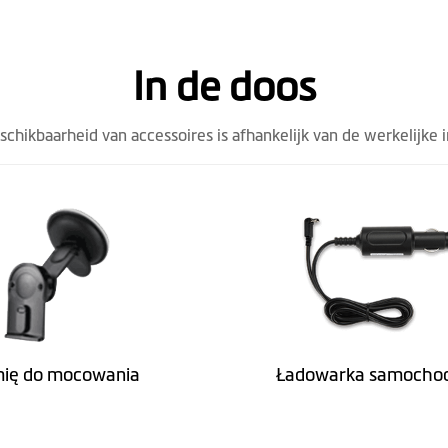
In de doos
101.5
173.1
eschikbaarheid van accessoires is afhankelijk van de werkelijke 
18.7(zonder camera)
295
AR0330(3M)
ię do mocowania
Ładowarka samocho
1080 p bij 30 bps / 1296 p bij 30 bps