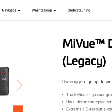
Navigatie
Waar te koop
Ondersteuning
MiVue™ D
(Legacy)
Uw ooggetuige op de weg
Truck Mode - ga voor gro
Uw ultieme routeplanner
Extreme HD-resolutie voo