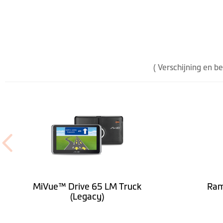
Spreker
Hoogte (mm)
Breedte (mm)
( Verschijning en b
Diepte (mm)
Gewicht (gr)
Handsfree d.m.v. Bluetooth
Ingebouwde dash cam
Beeldsensor
MiVue™ Drive 65 LM Truck
Ram
(Legacy)
Videoresolutie