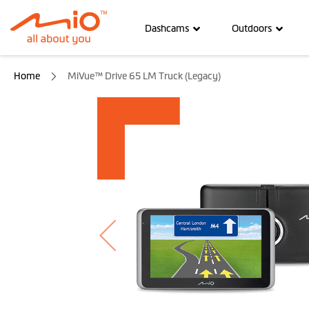
Dashcams
Outdoors
Home
MiVue™ Drive 65 LM Truck (Legacy)
Ga
naar
het
einde
van
de
afbeeldingen-
gallerij