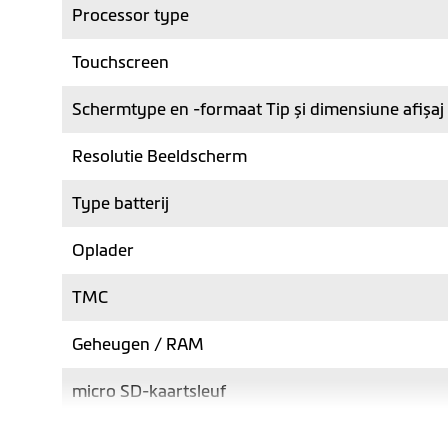
Processor type
Touchscreen
Schermtype en -formaat Tip și dimensiune afișaj
Resolutie Beeldscherm
Type batterij
Oplader
TMC
Geheugen / RAM
micro SD-kaartsleuf
Max. SD-kaartopslag