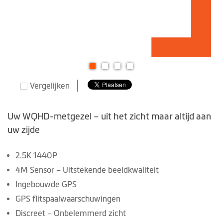
Ga
Vergelijken
naar
het
begin
Uw WQHD-metgezel – uit het zicht maar altijd aan
van
uw zijde
de
afbeeldingen-
2.5K 1440P
gallerij
4M Sensor – Uitstekende beeldkwaliteit
Ingebouwde GPS
GPS flitspaalwaarschuwingen
Discreet – Onbelemmerd zicht