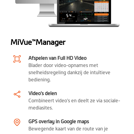
Aangepaste video-
label
Auto power on
MiVue
Manager
™
app voor telefoon
MiVue™ Pro
Afspelen van Full HD Video
Desktop
MiVue™ Manager
Blader door video-opnames met
snelheidsregeling dankzij de intuïtieve
OTA-update
bediening.
Video's delen
Combineert video's en deelt ze via sociale-
mediasites.
GPS overlay in Google maps
Bewegende kaart van de route van je