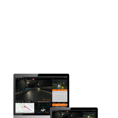
Gewicht (gr)
66
Microfoon
Spreker
Ingebouwde
SuperCap
Software
Video back-up
Evenement
opname
EV-aanpassing