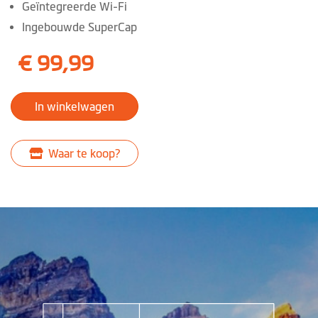
Geïntegreerde Wi-Fi
Ingebouwde SuperCap
€ 99,99
In winkelwagen
Waar te koop?