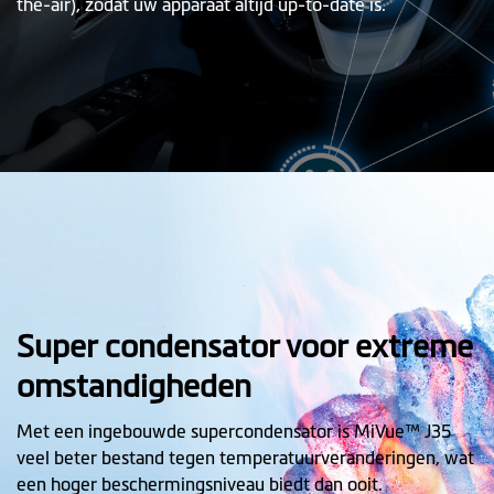
the-air), zodat uw apparaat altijd up-to-date is.
Super condensator voor extreme
omstandigheden
Met een ingebouwde supercondensator is MiVue™ J35
veel beter bestand tegen temperatuurveranderingen, wat
een hoger beschermingsniveau biedt dan ooit.