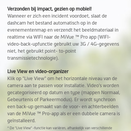
Verzonden bij impact, gezien op mobiel!
Wanneer er zich een incident voordoet, slaat de
dashcam het bestand automatisch op in de
evenementenmap en verzendt het beeldmateriaal in
realtime via WIFI naar de MiVue ™ Pro app (WIFI-
video-back-upfunctie gebruikt uw 3G / 4G-gegevens
niet, het gebruikt point- to-point
transmissietechnologie).
Live View en video-organizer
Klik op "Live View" om het horizontale niveau van de
camera aan te passen voor installatie. Video's worden
gecategoriseerd op datum en type (mappen Normaal,
Gebeurtenis of Parkeermodus). Er wordt synchroon
een back-up gemaakt van de voor- en achterbeelden
van de MiVue ™ Pro-app als er een dubbele camera is
geïnstalleerd.
* De "Live View" -functie kan variëren, afhankelijk van verschillende