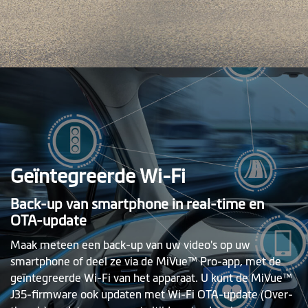
Geïntegreerde Wi-Fi
Back-up van smartphone in real-time en
OTA-update
Maak meteen een back-up van uw video's op uw
smartphone of deel ze via de MiVue™ Pro-app, met de
geïntegreerde Wi-Fi van het apparaat. U kunt de MiVue™
J35-firmware ook updaten met Wi-Fi OTA-update (Over-