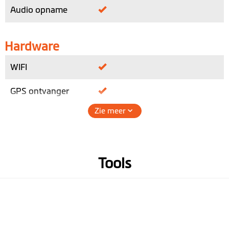
Audio opname
Hardware
WIFI
GPS ontvanger
Zie meer
G-sensor
Geheugen
(Aanbevolen Klasse 10 micro
SD tot 128 GB)
Tools
Hoogte (mm)
94.5
Breedte (mm)
40.2
Diepte (mm)
30.5