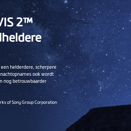
VIS 2™
lheldere
 een helderdere, scherpere
oor nachtopnames ook wordt
van nog betrouwbaarder
rks of Sony Group Corporation