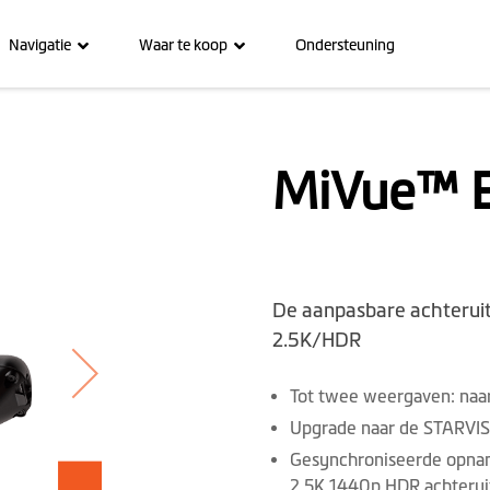
Navigatie
Waar te koop
Ondersteuning
MiVue™ 
De aanpasbare achterui
2.5K/HDR
Tot twee weergaven: naar
Upgrade naar de STARVIS 
Gesynchroniseerde opna
2.5K 1440p HDR achteru