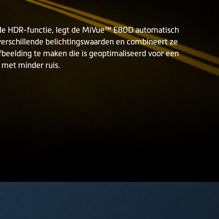
de HDR-functie, legt de MiVue™ E80D automatisch
erschillende belichtingswaarden en combineert ze
beelding te maken die is geoptimaliseerd voor een
 met minder ruis.