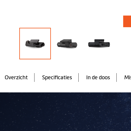
Ga
naar
het
Overzicht
Specificaties
In de doos
Mi
begin
van
de
afbeeldingen-
gallerij