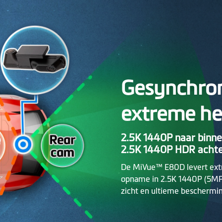
Gesynchron
extreme he
2.5K 1440P naar binne
2.5K 1440P HDR acht
De MiVue™ E80D levert extr
opname in 2.5K 1440P (5MP)
zicht en ultieme beschermin