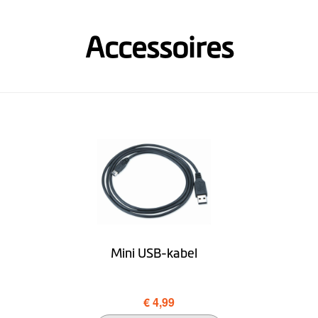
Accessoires
Optioneel (1 maand gratis proberen)
Downloaden MioMore
Mini USB-kabel
€ 4,99