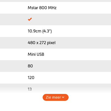
Mstar 800 MHz
10.9cm (4.3")
480 x 272 pixel
Mini USB
80
120
13
Zie meer
134