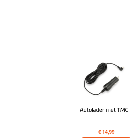
Trip Planner
Omgeving
Mijn auto zoeken
Tunnelbegeleiding
Vrachtwagenmodus
Desktop
Autolader met TMC
€ 14,99