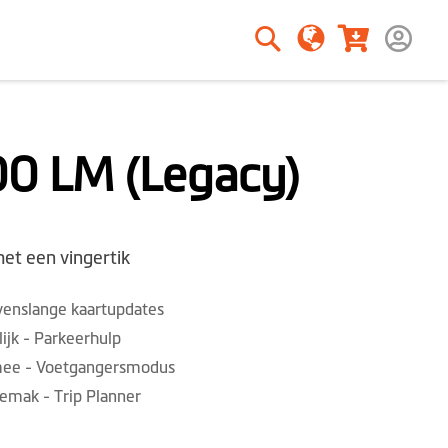
Zoeken
Zoeken
00 LM (Legacy)
et een vingertik
Levenslange kaartupdates
jk - Parkeerhulp
mee - Voetgangersmodus
emak - Trip Planner