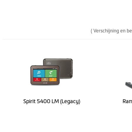
Kleuren beeldscherm
Software
( Verschijning en b
Lifetime Kaart Updates
Snelheidslimiet aanduiding
Voorgelezen straatnamen (TTS)
Rijbaanbegeleiding
IQ Routes™
Spirit 5400 LM (Legacy)
Ram
3D Junction Views
LearnMe Pro™
Voetgangersmodus