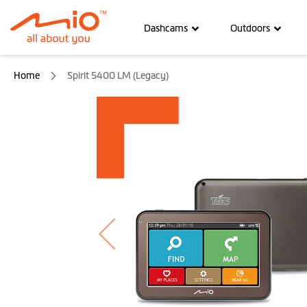
Dashcams
Outdoors
Home
Spirit 5400 LM (Legacy)
Ga
naar
het
einde
van
de
afbeeldingen-
gallerij