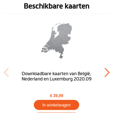
Voetgangersmodus
Beschikbare kaarten
Trip Planner
Omgeving
Mijn auto zoeken
Tunnelbegeleiding
Bluetooth®
Handsfree
Downloadbare kaarten van België,
telefoneren
Nederland en Luxemburg 2020.09
Vrachtwagenmodus
Optioneel
€ 39,99
PND-
Windows CE 6.0
In winkelwagen
besturingssysteem