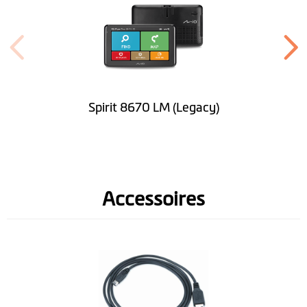
Hoogte (mm)
101.5
Breedte (mm)
173.1
Diepte (mm)
17.7
Spirit 8670 LM (Legacy)
Gewicht (gr)
275
Handsfree d.m.v.
Bluetooth
Accessoires
Kleuren
beeldscherm
Software
Lifetime Kaart