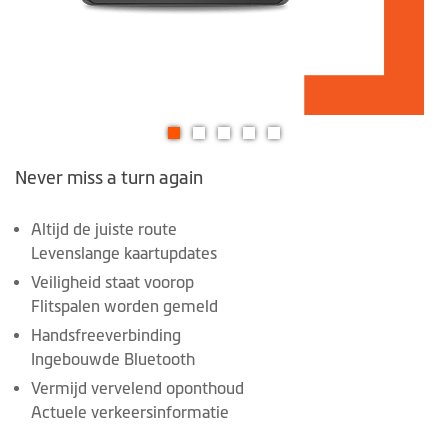
Ga
Never miss a turn again
naar
het
begin
Altijd de juiste route
van
Levenslange kaartupdates
de
Veiligheid staat voorop
afbeeldingen-
Flitspalen worden gemeld
gallerij
Handsfreeverbinding
Ingebouwde Bluetooth
Vermijd vervelend oponthoud
Actuele verkeersinformatie