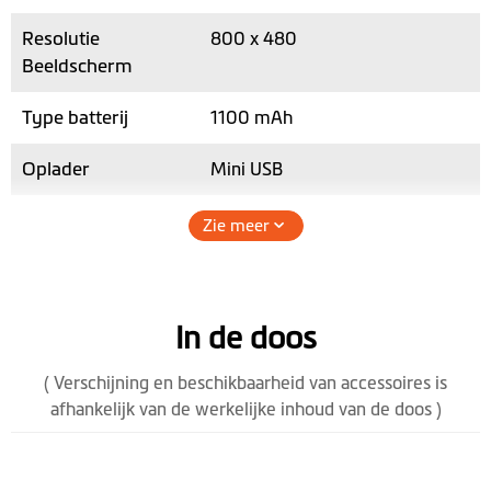
Resolutie
800 x 480
Beeldscherm
Type batterij
1100 mAh
Oplader
Mini USB
TMC
Zie meer
Geheugen / RAM
128MB
micro SD-
In de doos
kaartsleuf
( Verschijning en beschikbaarheid van accessoires is
Max. SD-
64GB
afhankelijk van de werkelijke inhoud van de doos )
kaartopslag
Spreker