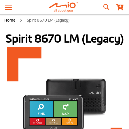
Zoeken
Home
Spirit 8670 LM (Legacy)
Spirit 8670 LM (Legacy)
Ga
naar
het
einde
van
de
afbeeldingen-
gallerij