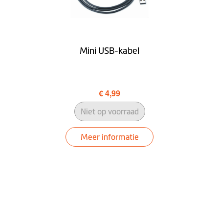
Updates
Lifetime Flitspalen
Camera Updates
Mini USB-kabel
Snelheidslimiet
aanduiding
€ 4,99
Voorgelezen
straatnamen (TTS)
Niet op voorraad
Rijbaanbegeleiding
Meer informatie
IQ Routes™
3D Junction Views
LearnMe Pro™